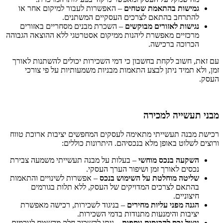
גמישות בהתאמת שטחים
– האפשרות לעבור למיקום אחר או
להתרחב בהתאם לצרכים העסקיים המשתנים.
נגישות לאזורים מבוקשים
– השכרת מבנים מסחריים באזורים
מרכזיים מאפשרת ליהנות ממיקום אסטרטגי ללא ההוצאה הגבוהה
הכרוכה ברכישה.
עם זאת, חשוב לקחת בחשבון כי דמי השכירות יכולים להשתנות לאורך
זמן, ולא תמיד ניתן לבצע התאמות מבניות משמעותיות על פי צורכי
העסק.
מבני תעשייה למכירה
רכישת מבנה תעשייתי מתאימה לעסקים המחפשים יציבות ארוכת טווח
ורוצים לשלוט באופן מלא בנכסיהם. היתרונות כוללים:
השקעה בנכס מוחשי
– בעלות על מבנה תעשייתי משמעה צבירת
נכסים לאורך זמן ושיפור הערך העסקי.
שליטה מוחלטת על השימוש בנכס
– אפשרות לשינויים והתאמות
בהתאם לצרכים המדויקים של העסק, ללא תלות בגורמים
חיצוניים.
הגנה מפני עליות מחירים
– בניגוד לשכירות, רכישה מאפשרת
יציבות והימנעות מתנודות בדמי השכירות.
ניצול נכס להכנסות נוספות
– ניתן להשכיר חלק מהשטח לגורמים