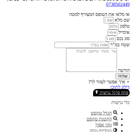
0738502449
או מלאו את הטופס המצורף למטה
שם מלא
טלפון
אימייל
סוג נכס
שטח במ"ר
הודעה
שלח/י
×
איך אפשר לעזור לך?
דילוג לתוכן
פתח סרגל נגישות
כלי נגישות
הגדל טקסט
הקטנת טקסט
גווני אפור
ניגודיות גבוה