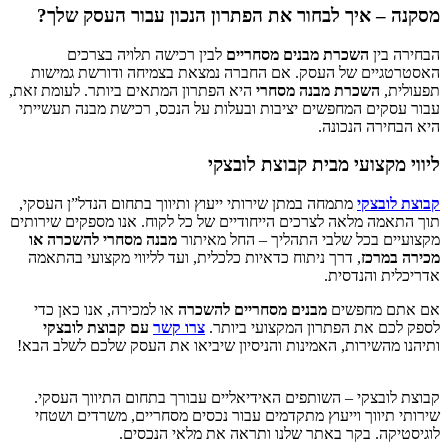
מסקנה – איך לבחור את הפתרון הנכון עבור העסק שלך?
הבחירה בין
השכרת מבנים מסחריים
לבין רכישה תלויה בצרכים
האסטרטגיים של העסק. אם החברה נמצאת בצמיחה ודורשת גמישות
תפעולית,
השכרת מבנה מסחרי
היא הפתרון המתאים ביותר. לעומת זאת,
עבור עסקים המחפשים יציבות ובעלות על הנכס, רכישת מבנה תעשייתי
היא הבחירה הנכונה.
ליווי מקצועי מבית קבוצת לובצקי
קבוצת לובצקי
מתמחה במתן שירותי ייעוץ ותיווך בתחום הנדל”ן העסקי,
תוך התאמה מלאה לצרכים הייחודיים של כל לקוח. אנו מספקים שירותים
מקצועיים בכל שלבי התהליך – החל מאיתור
מבנה מסחרי להשכרה או
מכירה במרכז
, דרך ניתוח כדאיות כלכלית, ועד לליווי מקצועי בהתאמה
אדריכלית והנדסית.
אם אתם מחפשים
מבנים מסחריים להשכרה
או למכירה, אנו כאן כדי
לספק לכם את הפתרון המקצועי ביותר.
צרו קשר
עם קבוצת לובצקי
ותיהנו מהשירות, האמינות והניסיון שיביאו את העסק שלכם לשלב הבא!
קבוצת לובצקי – השותפים האידיאליים עבורך בתחום התיווך העסקי.
שירותי תיווך וייעוץ מתקדמים עבור נכסים מסחריים, משרדים ושטחי
לוגיסטיקה. בקר באתר שלנו ותראה את מלאי הנכסים.