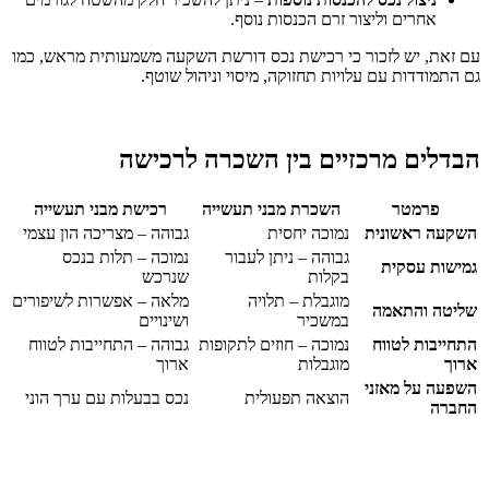
אחרים וליצור זרם הכנסות נוסף.
עם זאת, יש לזכור כי רכישת נכס דורשת השקעה משמעותית מראש, כמו
גם התמודדות עם עלויות תחזוקה, מיסוי וניהול שוטף.
הבדלים מרכזיים בין השכרה לרכישה
פרמטר
השכרת מבני תעשייה
רכישת מבני תעשייה
השקעה ראשונית
נמוכה יחסית
גבוהה – מצריכה הון עצמי
גבוהה – ניתן לעבור
נמוכה – תלות בנכס
גמישות עסקית
בקלות
שנרכש
מוגבלת – תלויה
מלאה – אפשרות לשיפורים
שליטה והתאמה
במשכיר
ושינויים
התחייבות לטווח
נמוכה – חוזים לתקופות
גבוהה – התחייבות לטווח
ארוך
מוגבלות
ארוך
השפעה על מאזני
הוצאה תפעולית
נכס בבעלות עם ערך הוני
החברה