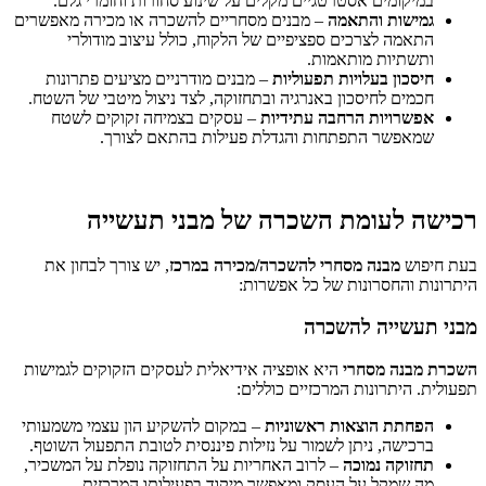
במיקומים אסטרטגיים מקלים על שינוע סחורות וחומרי גלם.
גמישות והתאמה
– מבנים מסחריים להשכרה או מכירה מאפשרים
התאמה לצרכים ספציפיים של הלקוח, כולל עיצוב מודולרי
ותשתיות מותאמות.
חיסכון בעלויות תפעוליות
– מבנים מודרניים מציעים פתרונות
חכמים לחיסכון באנרגיה ובתחזוקה, לצד ניצול מיטבי של השטח.
אפשרויות הרחבה עתידיות
– עסקים בצמיחה זקוקים לשטח
שמאפשר התפתחות והגדלת פעילות בהתאם לצורך.
רכישה לעומת השכרה של מבני תעשייה
בעת חיפוש
מבנה מסחרי להשכרה/מכירה במרכז
, יש צורך לבחון את
היתרונות והחסרונות של כל אפשרות:
מבני תעשייה להשכרה
השכרת מבנה מסחרי
היא אופציה אידיאלית לעסקים הזקוקים לגמישות
תפעולית. היתרונות המרכזיים כוללים:
הפחתת הוצאות ראשוניות
– במקום להשקיע הון עצמי משמעותי
ברכישה, ניתן לשמור על נזילות פיננסית לטובת התפעול השוטף.
תחזוקה נמוכה
– לרוב האחריות על התחזוקה נופלת על המשכיר,
מה שמקל על העסק ומאפשר מיקוד בפעילותו המרכזית.