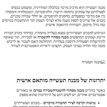
מבנה תעשייה הוא מרכיב מרכזי בכלכלה המודרנית, ומשמש כבסיס
לפעילותם של עסקים בתחומי הייצור, הלוגיסטיקה, הטכנולוגיה והמסחר.
בין אם מדובר במפעלים, מחסנים לוגיסטיים, או חללי עבודה טכניים,
מבנים אלו צריכים לספק מענה מלא לצרכי העסק תוך התחשבות בגורמים
כמו גודל, מיקום, תשתיות והתאמה אישית.
הביקוש למבנים תעשייתיים נמצא בעלייה מתמדת, במיוחד בקרב חברות
הייטק ועסקים המחפשים
מבנה מסחרי להשכרה
או למכירה, תוך שאיפה
להתייעלות תפעולית וחיסכון בעלויות. ההחלטה האם לשכור או לרכוש
מבנה כזה תלויה בצרכי העסק, תקציבו וראייתו האסטרטגית לעתיד.
יתרונות של מבנה תעשייה מותאם אישית
כאשר בוחרים
מבנה מסחרי להשכרה/מכירה במרכז
או באזורים
אסטרטגיים אחרים, יש לשים דגש על היתרונות שהוא מספק:
נגישות וקרבה לצירי תחבורה מרכזיים
– מבנים תעשייתיים