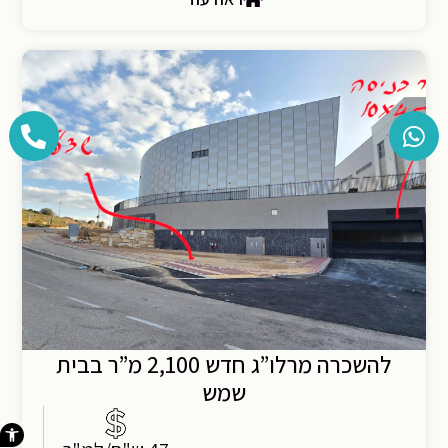
להשכרה מרלו”ג חדש 2,100 מ”ר בבית
שמש
פתח סרגל 