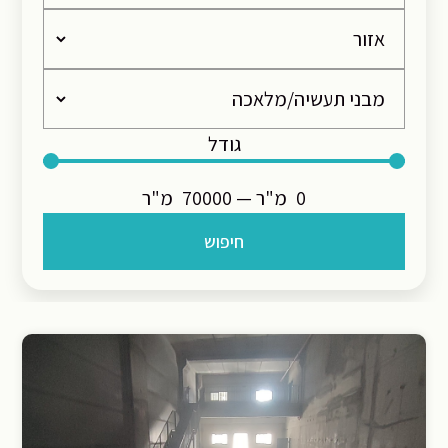
גודל
0
מ"ר
—
70000
מ"ר
חיפוש