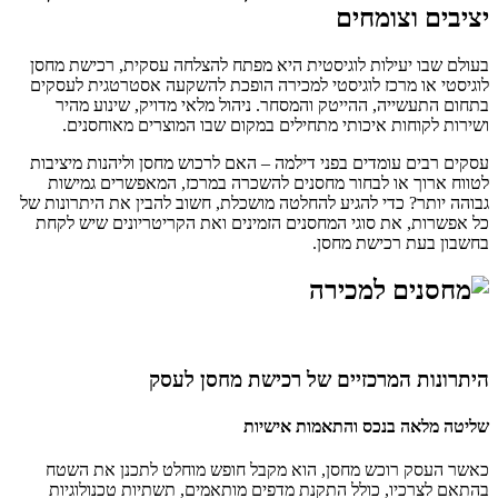
יציבים וצומחים
בעולם שבו יעילות לוגיסטית היא מפתח להצלחה עסקית, רכישת
מחסן
לוגיסטי
או
מרכז לוגיסטי למכירה
הופכת להשקעה אסטרטגית לעסקים
בתחום התעשייה, ההייטק והמסחר. ניהול מלאי מדויק, שינוע מהיר
ושירות לקוחות איכותי מתחילים במקום שבו המוצרים מאוחסנים.
עסקים רבים עומדים בפני דילמה – האם לרכוש מחסן וליהנות מיציבות
לטווח ארוך או לבחור
מחסנים להשכרה במרכז
, המאפשרים גמישות
גבוהה יותר? כדי להגיע להחלטה מושכלת, חשוב להבין את היתרונות של
כל אפשרות, את סוגי המחסנים הזמינים ואת הקריטריונים שיש לקחת
בחשבון בעת רכישת מחסן.
היתרונות המרכזיים של רכישת מחסן לעסק
שליטה מלאה בנכס והתאמות אישיות
כאשר העסק רוכש מחסן, הוא מקבל חופש מוחלט לתכנן את השטח
בהתאם לצרכיו, כולל התקנת מדפים מותאמים, תשתיות טכנולוגיות