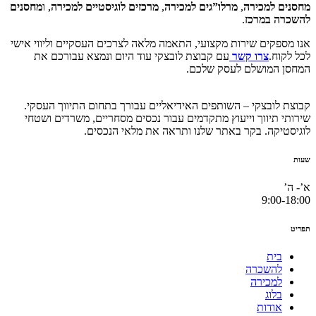
מחסנים למכירה
,
מרלו”גים למכירה
,
מרכזים לוגיסטיים למכירה
, ו
מחסנים
להשכרה במרכז
.
אנו מספקים שירות מקצועי, התאמה מלאה לצרכים העסקיים וליווי אישי
לכל לקוח.
צרו קשר
עם קבוצת לובצקי עוד היום ונמצא עבורכם את
המחסן המושלם לעסק שלכם.
קבוצת לובצקי – השותפים האידיאליים עבורך בתחום התיווך העסקי.
שירותי תיווך וייעוץ מתקדמים עבור נכסים מסחריים, משרדים ושטחי
לוגיסטיקה. בקר באתר שלנו ותראה את מלאי הנכסים.
שעות
א’- ה’
9:00-18:00
תפריט
בית
להשכרה
למכירה
בלוג
אודות