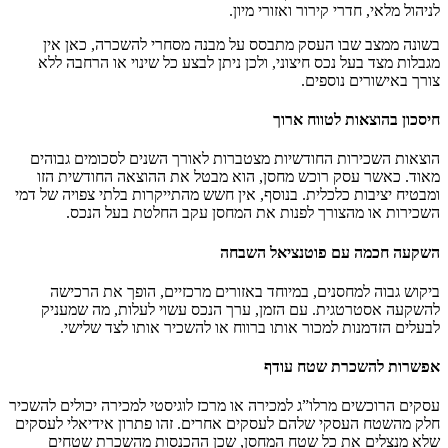
לניהול מלאי, חדרי קירור ואזורי מיון.
בשונה ממצב שבו העסק מתבסס על
מבנה מסחרי להשכרה
, כאן אין
מגבלות מצד בעל נכס חיצוני, ולכן ניתן לבצע כל שינוי או הרחבה ללא
צורך באישורים נוספים.
חיסכון בהוצאות לטווח ארוך
הוצאות השכירות החודשיות מצטברות לאורך השנים לסכומים גבוהים
מאוד. כאשר עסק רוכש מחסן, הוא מבטל את ההוצאה החודשית הזו
ומבטיח יציבות כלכלית. בנוסף, אין חשש מהתייקרות בלתי צפויה של דמי
השכירות או מהצורך לפנות את המחסן עקב החלטת בעל הנכס.
השקעה חכמה עם פוטנציאל השבחה
ביקוש גבוה למחסנים, במיוחד באזורים מרכזיים, הופך את הרכישה
להשקעה אסטרטגית. עם הזמן, ערך הנכס עשוי לעלות, מה שמעניק
לבעלים הזדמנות למכור אותו ברווח או להשכיר אותו לצד שלישי.
אפשרות להשכרת שטח עודף
עסקים הרוכשים
מרלו”ג למכירה
או
מרכז לוגיסטי למכירה
יכולים להשכיר
חלק מהשטח העסקי שלהם לעסקים אחרים. זהו פתרון אידיאלי לעסקים
שלא מנצלים את כל שטח המחסן, שכן ההכנסות מהשכרת שטחים