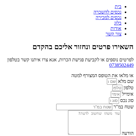
בית
נכסים להשכרה
נכסים למכירה
בלוג
אודות
צור קשר
השאירו פרטים ונחזור אליכם בהקדם
לפרטים נוספים או לקביעת פגישת הכרות, אנא צרו איתנו קשר בטלפון
0738502449
או מלאו את הטופס המצורף למטה
שם מלא
טלפון
אימייל
סוג נכס
שטח במ"ר
הודעה