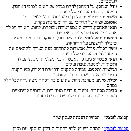
לוגיסטיים.
גודל המחסן
: על המחסן להיות בגודל שמתאים לצרכי האחסון,
המלאי הנוכחי והעתידי של העסק.
תשתיות טכנולוגיות
: הצורך במערכות ניהול מלאי חכמות,
אוטומטיזציה של תהליכי עבודה ומערכות בקרה.
תנאי האחסון
: דרישות טמפרטורה מבוקרת, לחות, תאורה ויכולת
אחסון מותאמת למוצרים ספציפיים.
הוצאות תפעוליות
: עלות השכירות, תחזוקה, ביטוחים וחשמל
שיכולה להשפיע על הרווחיות.
גישה ויכולת גידול
: אפשרות להתרחב בעת הצורך ולהתאים את
המחסן לגידול העתידי של העסק.
תנאי אבטחה
: מערכות אבטחה כמו מצלמות, מנגנוני נעילה
ותשתיות למניעת גניבה ונזקים.
רגולציות ותקנים
: עמידה בתקנים ודרישות חוקיות, כמו תקנות
סביבתיות או דרישות בתחום האחסון.
יכולת שינוע
: מערכת ניהול שינוע טובה ויכולת גישה נוחה לכל חלק
במחסן.
סביבה מסחרית
: זמינות עובדים מוסמכים, שירותים לוגיסטיים
נוספים ויכולת לעבוד עם שותפים נוספים באזור.
קבוצת לובצקי – הבחירה הנכונה לעסק שלך
קבוצת לובצקי
מתמחה בייעוץ וליווי בתחום הנדל”ן העסקי, עם מגוון