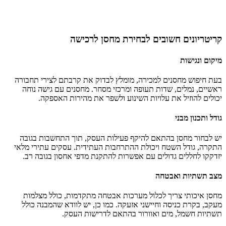
קריטריונים חשובים לבחירת מחסן לרכישה
מיקום ונגישות
בעת חיפוש
מחסנים למכירה
, מומלץ לבדוק את קרבתם לצירי תחבורה
ראשיים, נמלים, שדות תעופה ומרכזי מסחר. מחסנים עם גישה נוחה
יכולים להוזיל את עלויות השינוע ולשפר את מהירות האספקה.
גודל ותכנון מבני
יש לבחור מחסן בהתאם להיקף פעילות העסק, תוך התחשבות בגובה
התקרה, גודל השטח ויכולת ההתרחבות העתידית. עסקים עתירי מלאי
יזדקקו לחללים גדולים עם אפשרות להתקנת מדפי אחסון בגובה רב.
מצב תשתיות ואבטחה
מחסן איכותי צריך לכלול מערכות אבטחה מתקדמות, כולל מצלמות
מעקב, בקרת כניסה וחיישני אזעקה. כמו כן, יש לוודא שהמבנה כולל
תשתיות חשמל, מים ואוורור בהתאם לדרישות העסק.