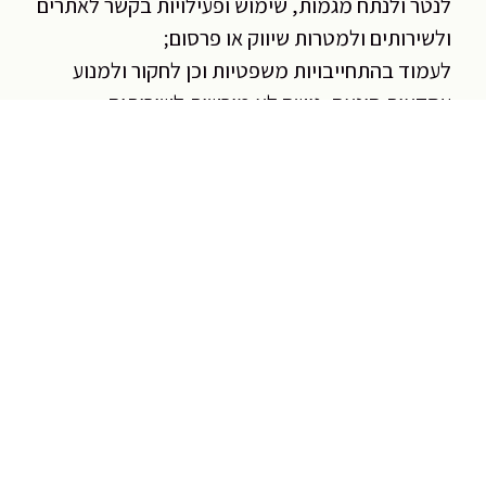
לנטר ולנתח מגמות, שימוש ופעילויות בקשר לאתרים
ולשירותים ולמטרות שיווק או פרסום;
לעמוד בהתחייבויות משפטיות וכן לחקור ולמנוע
עסקאות הונאה, גישה לא מורשית לשירותים
ופעילויות בלתי חוקיות אחרות;
להתאים אישית את האתרים והשירותים, לרבות על
ידי אספקת תכונות או תוכן התואמים את תחומי
העניין וההעדפות שלך;
ותהליך למטרות אחרות שלשמן אנו מקבלים את
הסכמתך.
אנו עשויים לשלב מידע שאנו אוספים כמתואר לעיל
עם מידע אישי שאנו מקבלים מצדדים שלישיים.
לדוגמה, אנו עשויים לשלב מידע שהוזן בטופס הגשת
מכירות של החברה עם מידע שאנו מקבלים מספק
פלטפורמת מודיעין מכירות של צד שלישי כדי לשפר