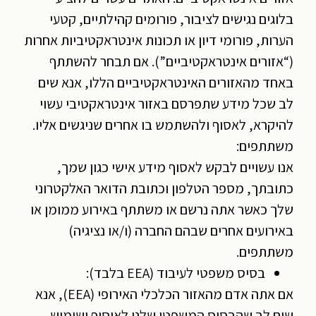
בלוגים נגישים לציבור, פורומים קהילתיים, קטעי
הערות, פורומי דיון או תכונות אינטראקטיביות אחרות
(“אזורים אינטראקטיביים”). אם תבחר להשתתף
באחד מהאזורים האינטראקטיביים הללו, אנא שים
לב שכל מידע שתפרסם באזור אינטראקטיבי עשוי
להיקרא, לאסוף ולהשתמש בו אחרים שניגשים אליו.
משתתפים:
אנו עשויים לבקש לאסוף מידע אישי כגון שמך,
כתובתך, מספר הטלפון וכתובת הדואר האלקטרוני
שלך כאשר אתה נרשם או משתתף באירוע ממומן או
באירועים אחרים שבהם החברה (ו/או נציגיה)
משתתפים.
בסיס משפטי לעיבוד (EEA בלבד):
אם אתה אדם מהאזור הכלכלי האירופי (EEA), אנא
שים לב שהבסיס המשפטי שלנו לאיסוף ושימוש