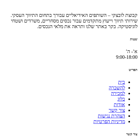
קבוצת לובצקי – השותפים האידיאליים עבורך בתחום התיווך העסקי.
שירותי תיווך וייעוץ מתקדמים עבור נכסים מסחריים, משרדים ושטחי
לוגיסטיקה. בקר באתר שלנו ותראה את מלאי הנכסים.
שעות
א’- ה’
9:00-18:00
תפריט
בית
להשכרה
למכירה
בלוג
אודות
צור קשר
הצהרת נגישות
מדיניות הפרטיות
צור קשר