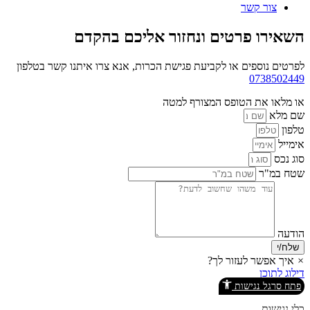
צור קשר
השאירו פרטים ונחזור אליכם בהקדם
לפרטים נוספים או לקביעת פגישת הכרות, אנא צרו איתנו קשר בטלפון
0738502449
או מלאו את הטופס המצורף למטה
שם מלא
טלפון
אימייל
סוג נכס
שטח במ"ר
הודעה
שלח/י
×
איך אפשר לעזור לך?
דילוג לתוכן
פתח סרגל נגישות
כלי נגישות