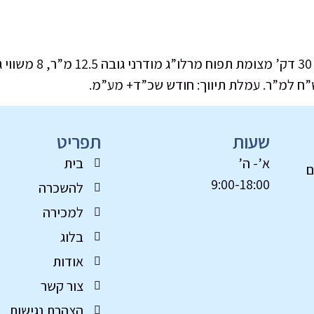
להשכרה בבקעת הירדן 
שעות
תפריט
א’- ה’
בית
ם
9:00-18:00
להשכרה
למכירה
בלוג
אודות
צור קשר
הצהרת נגישות