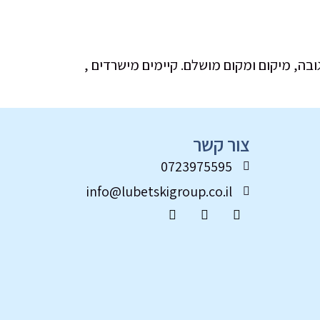
( סמוך למפגש הבקעה) 30 דק’ מצומת תפוח מרלו”ג מודרני גובה 12.5 מ”ר, 8 משווי גובה, מיקום ומקום מושלם. קיימים מישרדים ,
צור קשר
0723975595
info@lubetskigroup.co.il