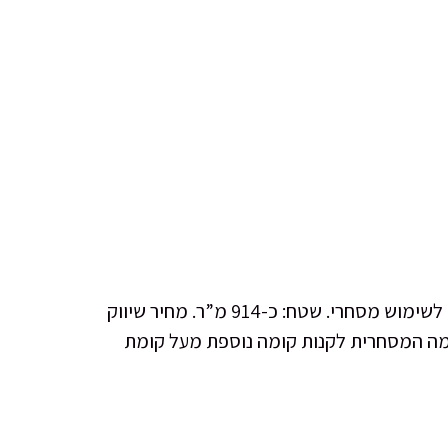
0723975595
קשר
למכירה בפתח תקוה בשכונת מטלון בקרבת גבעת שמואל, בבניין מסחר ומישרדים, קומת קרקע , חזית לרחוב לשימוש מסחרי. שטח: כ-914 מ”ר. מחיר שיווק
ך: 1%+מע”מ. קיימת אופציה לקונה של הקומה המסחרית לקנות קומה נוספת מעל קומת