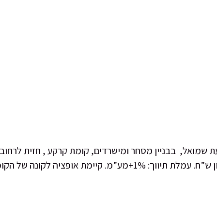
נכסים להשכרה
נכסים למכירה
בלוג
אודות
צור 
: 14 מליון שח. 10 חניות בחניון תת קרקעי: 1 מליון ש”ח. עמלת תיוו