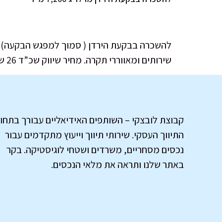
שירותים ומאווררי תקרה. מחיר שיווק שכ”ד 26 ש”ח למ”ר. עמלת תיווך: חודש שכ”ד+ מע”מ.
קבוצת לובצקי – השותפים האידיאליים עבורך בתחו
התיווך העסקי. שירותי תיווך וייעוץ מתקדמים עבור
נכסים מסחריים, משרדים ושטחי לוגיסטיקה. בקר
באתר שלנו ותראה את מלאי הנכסים.