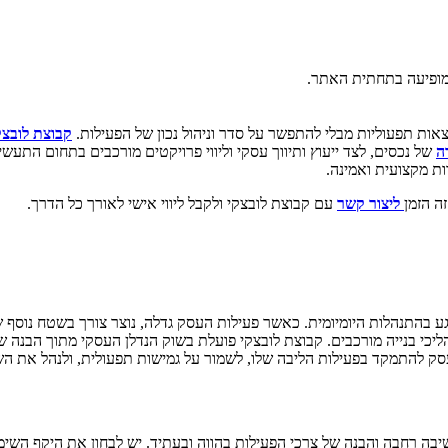
פיעה בתחתית האתר.
צאות תפעוליות מבלי להתפשר על סדר וניהול נכון של הפעילות.
קבוצת לובצק
ה
של נכסים, לצד ייעוץ ותיווך עסקי וליווי פרויקטים מורכבים בתחום התעשי
 מקצועית ואמינה.
ה הזמן
ליצור קשר
עם קבוצת לובצקי ולקבל ליווי אישי לאורך כל הדרך.
 בהתנהלות היומיומית. כאשר פעילות העסק גדלה, נוצר צורך בשטח נוסף שי
ליכי בנייה מורכבים. קבוצת לובצקי פועלת בשוק הנדלן העסקי מתוך הבנה
ק להתמקד בפעילות הליבה שלו, לשמור על גמישות תפעולית, ולנהל את השט
 רחבה והבנה של צרכי הפעילות בהווה ובעתיד. יש לבחון את היקף השימוש,