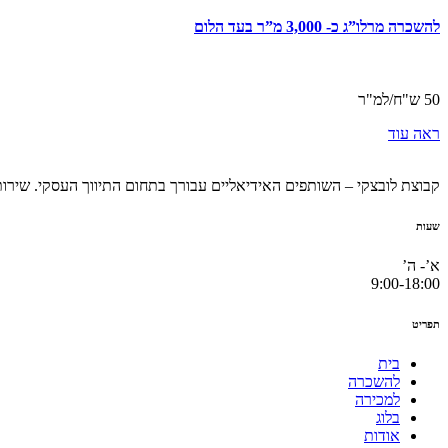
להשכרה מרלו”ג כ- 3,000 מ”ר בעד הלום
50 ש"ח/למ"ר
ראה עוד
קבוצת לובצקי – השותפים האידיאליים עבורך בתחום התיווך העסקי. שירות
שעות
א’- ה’
9:00-18:00
תפריט
בית
להשכרה
למכירה
בלוג
אודות