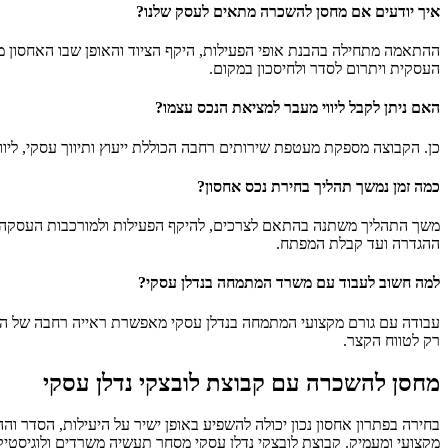
איך יודעים אם מחסן להשכרה מתאים לעסק שלנו?
ההתאמה מתחילה בהבנת אופי הפעילות, היקף הציוד והאופן שבו האחסון מש
העסקית ויתרום לסדר ולחיסכון במקום.
האם ניתן לקבל ליווי מעבר למציאת הנכס עצמו?
כן. הקבוצה מספקת מעטפת שירותים רחבה הכוללת ייעוץ ותיווך עסקי, ליווי
כמה זמן נמשך תהליך בחירת נכס אחסון?
משך התהליך משתנה בהתאם לצרכים, להיקף הפעילות ולמורכבות העסקה. לע
ההגדרה ועד קבלת המפתח.
למה חשוב לעבוד עם משרד המתמחה בנדלן עסקי?
עבודה עם גורם מקצועי המתמחה בנדלן עסקי מאפשרת ראייה רחבה של התהל
רק לטווח הקצר.
מחסן להשכרה עם קבוצת לובצקי נדלן עסקי
בחירה בפתרון אחסון נכון יכולה להשפיע באופן ישיר על היעילות, הסדר
מקצועי ומעמיק. קבוצת לובצקי נדלן עסקי מסחר תעשיה משרדים ולוגיסטיקה