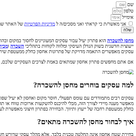
שם
טלפון
אימייל
אני מאשר/ת כי קראתי ואני מסכים/ה ל
מדיניות הפרטיות
של האתר שמו
שלח
מחסן להשכרה
הוא פתרון יעיל עבור עסקים המעוניינים לחסוך במקום ובהו
ייעוצית חדשנית בשוק הנדלן העיסקי ומלווה לקוחות בתהליכי
השכרה
ו
מכיר
עסקים מאפשרים התאמה מדויקת של פתרונות אחסון כחלק ממעטפת שירות
אם אתם מחפשים פתרון אחסון שמתאים באמת לצרכים העסקיים שלכם, ז
למה עסקים בוחרים מחסן להשכרה?
עסקים רבים מתמודדים עם עומס תפעולי, חוסר מקום ואחסון לא יעיל שפוגע
מאפשר מענה מיידי לצורך הזה, מבלי להיכנס להשקעות ארוכות טווח או תה
כחלק ממעטפת רחבה של ייעוץ ותיווך. הבחירה בפתרון חיצוני מאפשרת לעס
איך לבחור מחסן להשכרה מתאים?
בחירת שטח אחסון אינה החלטה טכנית בלבד, אלא מהלך עסקי שדורש חשיבה