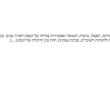
מיתוג, תפעול, נגישות, תשואה ואפשרויות צמיחה של העסק לאורך שנים. נכס
ללקוחות ולעובדים, סביבת עסקים, חוזה נכון והיכולת של הנכס […]