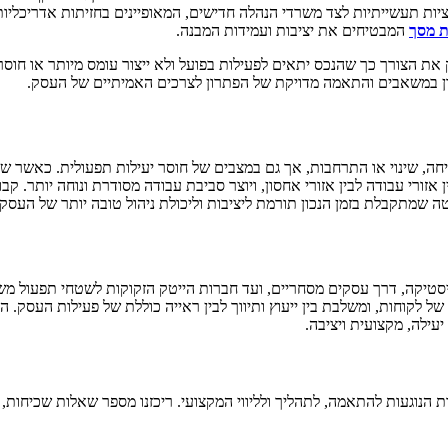
קציות תעשייתיות לצד משרדי הנהלה חדישים, המאופיינים בחזיתות אדריכלי
ת מסך
המבטיחים את יציבות ועמידות המבנה.
את הצורך כך שהנכס יתאים לפעילות בפועל ולא ייצור עומס מיותר או חוס
ון במשאבים והתאמה מדויקת של הפתרון לצרכים האמיתיים של העסק.
ה, שינוי או התרחבות, אך גם במצבים של חוסר יעילות תפעולית. כאשר שטח
י עבודה לבין אזורי אחסון, ויוצר סביבת עבודה מסודרת ונוחה יותר. קבוצ
 שמתקבלת בזמן הנכון תורמת ליציבות וליכולת ניהול טובה יותר של העסק.
סטיקה, דרך עסקים מסחריים, ועד חברות הייטק הזקוקות לשטחי תפעול משל
ם של לקוחות, ומשלבת בין ייעוץ ותיווך לבין ראייה כוללת של פעילות העס
עילה, מקצועית ויציבה.
 הנוגעות להתאמה, לתהליך ולליווי המקצועי. ריכזנו מספר שאלות שכיחות