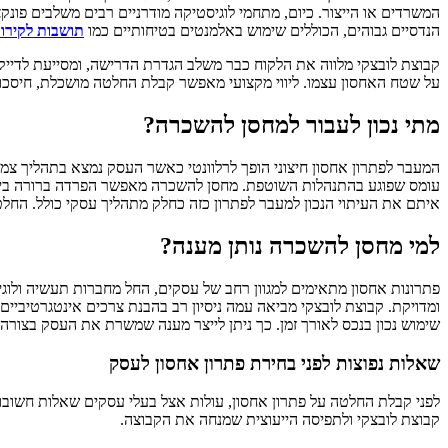
המשרדים או הייצור. כיום, מתחמי לוגיסטיקה מודרניים רבים משלבים פונ
הנדסיים גבוהים, הכוללים שימוש באלמנטים בטיחותיים כמו
תושבות לקירו
קבוצת לובצקי מלווה את הלקוח כבר משלב הגדרת הדרישה, ומסייעת לדייק 
על שטח האחסון עצמו. ליווי מקצועי מאפשר קבלת החלטה מושכלת, חיסכ
מתי נכון לעבור למחסן להשכרה?
המעבר לפתרון אחסון חיצוני הופך לרלוונטי כאשר העסק נמצא בתהליך צמיח
עומס שפוגע בהתנהלות השוטפת. מחסן להשכרה מאפשר הפרדה ברורה בין אזור
איתם את העיתוי הנכון למעבר לפתרון כזה כחלק מתהליך עסקי כולל. החלטה
למי מחסן להשכרה נותן מענה?
פתרונות אחסון מתאימים למגוון רחב של עסקים, החל מחברות תעשיה ולוגי
ומדויקת. קבוצת לובצקי מביאה עמה ניסיון רב בהבנת צרכים אינטגרטיביי
שימוש נכון בנכס לאורך זמן. כך ניתן לייצר מענה שמשרת את העסק בצורה י
שאלות נפוצות לפני בחירת פתרון אחסון לעסק
לפני קבלת החלטה על פתרון אחסון, עולות אצל בעלי עסקים שאלות חשובות
קבוצת לובצקי ולתפיסה הייעוצית שמנחה את הקבוצה.