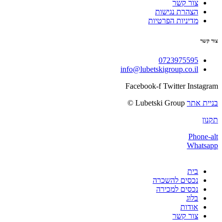
צור קשר
הצהרת נגישות
מדיניות הפרטיות
צור קשר
0723975595
info@lubetskigroup.co.il
Facebook-f
Twitter
Instagram
בניית אתר
Lubetski Group ©
תקנון
Phone-alt
Whatsapp
בית
נכסים להשכרה
נכסים למכירה
בלוג
אודות
צור קשר