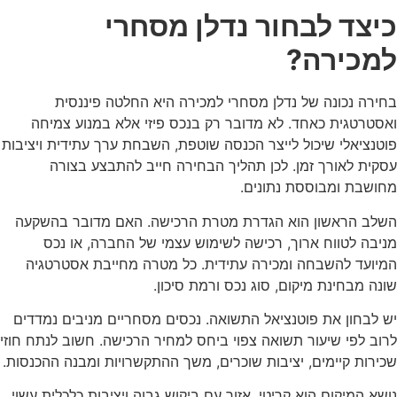
יצד לבחור נדלן מסחרי
מכירה?
ירה נכונה של נדלן מסחרי למכירה היא החלטה פיננסית
סטרטגית כאחד. לא מדובר רק בנכס פיזי אלא במנוע צמיחה
טנציאלי שיכול לייצר הכנסה שוטפת, השבחת ערך עתידית ויציבות
קית לאורך זמן. לכן תהליך הבחירה חייב להתבצע בצורה
ושבת ומבוססת נתונים.
לב הראשון הוא הגדרת מטרת הרכישה. האם מדובר בהשקעה
יבה לטווח ארוך, רכישה לשימוש עצמי של החברה, או נכס
יועד להשבחה ומכירה עתידית. כל מטרה מחייבת אסטרטגיה
נה מבחינת מיקום, סוג נכס ורמת סיכון.
 לבחון את פוטנציאל התשואה. נכסים מסחריים מניבים נמדדים
וב לפי שיעור תשואה צפוי ביחס למחיר הרכישה. חשוב לנתח חוזי
ירות קיימים, יציבות שוכרים, משך ההתקשרויות ומבנה ההכנסות.
שא המיקום הוא קריטי. אזור עם ביקוש גבוה ויציבות כלכלית עשוי