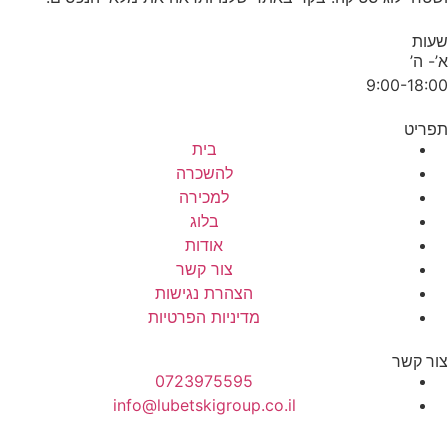
ות
- ה’
9:00-18:
ריט
בית
להשכרה
למכירה
בלוג
אודות
צור קשר
הצהרת נגישות
מדיניות הפרטיות
ר קשר
0723975595
info@lubetskigroup.co.il