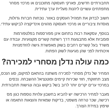
בורתיים חדשים, פארקי תעסוקה מתוכננים או מרכזי מסחר
פתחים עשויים ליהנות מעליית ערך עתידית.
וב לבדוק את תמהיל העסקים באזור. נוכחות חברות גדולות,
סדות ציבוריים או מרכזי תעסוקה מהווים אינדיקציה לביקוש עתידי.
וסף, עסקאות רבות בתחום אינן מפורסמות בפלטפורמות
מביות אלא מתבצעות דרך רשתות קשרים מקצועיות. עבודה עם
רד בעל קשרים רחבים בשוק מאפשרת גישה להזדמנויות
כותיות לפני שהן מגיעות לשוק הפתוח.
מה עולה נדלן מסחרי למכירה?
חיר של נדלן מסחרי למכירה משתנה בהתאם למיקום, סוג הנכס,
ב תחזוקתי, חוזי שכירות קיימים ופוטנציאל ההשבחה. נכסים
רכזי ערים יקרים יותר לרוב בשל ביקוש גבוה ונגישות תחבורתית.
בר למחיר הרכישה יש להביא בחשבון עלויות נוספות כגון מס
ישה, שכר טרחה משפטי, בדיקות שמאיות והוצאות התאמה או
פוץ במידת הצורך.