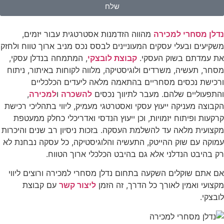
שלח
לן מסחרי למכירה
מהווה הזדמנות אסטרטגית עבור יזמים,
קיעים ובעלי עסקים המעוניינים לבסס נכס מניב ארוך טווח ולחזק
 עמדתם בשוק העסקי.
קבוצת לובצקי
, המתמחה בנדלן עסקי,
חר, תעשיה, משרדים ולוגיסטיקה, מלווה לקוחות באיתור, ניתוח
כישת נכסים מסחריים בהתאמה מלאה ליעדים הכלכליים
תפעוליים שלהם. מעבר לתיווך נכסים
להשכרה
ו
למכירה
,
בוצה מעניקה ייעוץ עסקי ואסטרטגי מעמיק, ליווי בתהליכי רכישת
קעות ופיתוח יזמויות, וכן ייעוץ הנדסי ואדריכלי כחלק ממעטפת
צועית מלאה עד להשלמת העסקה. בזכות ניסיון רב שנים והיכרות
וקה עם שוק ההייטק, התעשיה והלוגיסטיקה, כל עסקה נבחנת לא
 בהיבט הנדלני אלא גם בהיבט הכלכלי ארוך הטווח.
 אתם שוקלים השקעה בתחום נדלן מסחרי למכירה ורוצים ליווי
צועי ואמין לאורך כל הדרך, זה הזמן
ליצור קשר
עם קבוצת
בצקי.