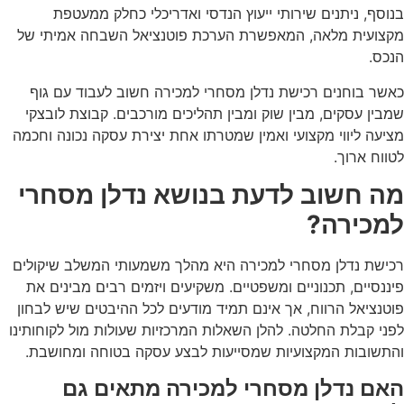
וסף, ניתנים שירותי ייעוץ הנדסי ואדריכלי כחלק ממעטפת
צועית מלאה, המאפשרת הערכת פוטנציאל השבחה אמיתי של
כס.
שר בוחנים רכישת נדלן מסחרי למכירה חשוב לעבוד עם גוף
בין עסקים, מבין שוק ומבין תהליכים מורכבים. קבוצת לובצקי
יעה ליווי מקצועי ואמין שמטרתו אחת יצירת עסקה נכונה וחכמה
ווח ארוך.
ה חשוב לדעת בנושא נדלן מסחרי
מכירה?
ישת נדלן מסחרי למכירה היא מהלך משמעותי המשלב שיקולים
ננסיים, תכנוניים ומשפטיים. משקיעים ויזמים רבים מבינים את
טנציאל הרווח, אך אינם תמיד מודעים לכל ההיבטים שיש לבחון
ני קבלת החלטה. להלן השאלות המרכזיות שעולות מול לקוחותינו
תשובות המקצועיות שמסייעות לבצע עסקה בטוחה ומחושבת.
אם נדלן מסחרי למכירה מתאים גם