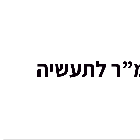
0723975595
קשר
רה בכפר סבא אולם 3,000 מ”ר לתעשיה