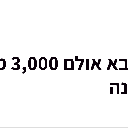
נכסים להשכרה
נכסים למכירה
בלוג
אודות
צור 
להשכ
נה