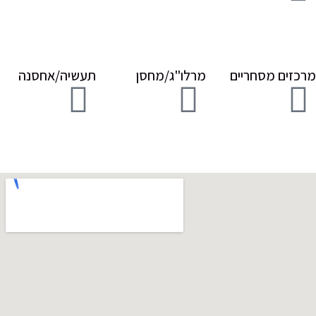
זים מסחריים
מרלו"ג/מחסן
תעשיה/אחסנה