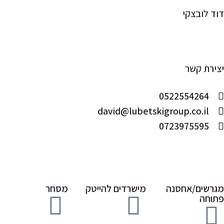
לובצקי
רת קשר
0522554264
david@lubetskigroup.co.il
0723975595
שים/אחסנה
מישרדים להייטק
מסחר
חה