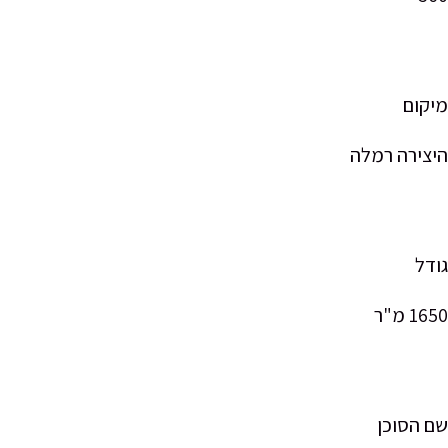
ום
ירה רמלה
"ר
הסוכן