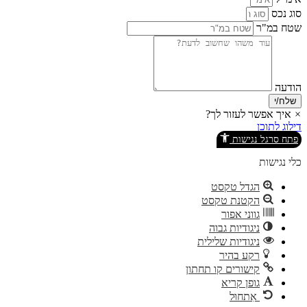
סוג נכס
שטח במ"ר
הודעה
שלח/י
×
איך אפשר לעזור לך?
דילוג לתוכן
פתח סרגל נגישות
כלי נגישות
הגדל טקסט
הקטנת טקסט
גווני אפור
ניגודיות גבוה
ניגודיות שלילית
רקע בהיר
קישורים קו תחתון
גופן קריא