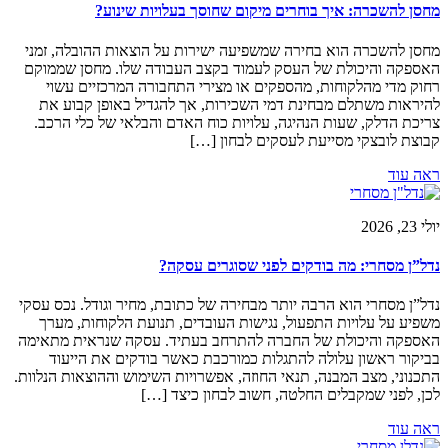
מחסן להשכרה: איך בוחרים מיקום שחוסך בעלויות שינוע?
מחסן להשכרה הוא בחירה שמשפיעה ישירות על הוצאות ההובלה, זמני
האספקה והיכולת של העסק לעמוד בקצב העבודה שלו. מחסן שממוקם
רחוק מדי מהלקוחות, מהספקים או מצירי התחבורה המרכזיים עשוי
להיראות משתלם מבחינת דמי השכירות, אך להגדיל באופן קבוע את
צריכת הדלק, שעות הנהיגה, עלויות כוח האדם והבלאי של כלי הרכב.
קבוצת לובצקי מסייעת לעסקים לבחון […]
ראה עוד
יולי 23, 2026
נדל”ן מסחרי: מה בודקים לפני שסוגרים עסקה?
נדל”ן מסחרי הוא הרבה יותר מבחירה של כתובת, מחיר וגודל. נכס עסקי
משפיע על עלויות התפעול, נגישות העובדים, תנועת הלקוחות, מערך
האספקה והיכולת של החברה להתרחב בעתיד. עסקה שנראית מתאימה
בביקור ראשון עלולה להתגלות כמורכבת כאשר בודקים את הייעוד
התכנוני, מצב המבנה, תנאי החוזה, אפשרויות השימוש וההוצאות הנלוות.
לכן, לפני שמקבלים החלטה, חשוב לבחון כיצד […]
ראה עוד