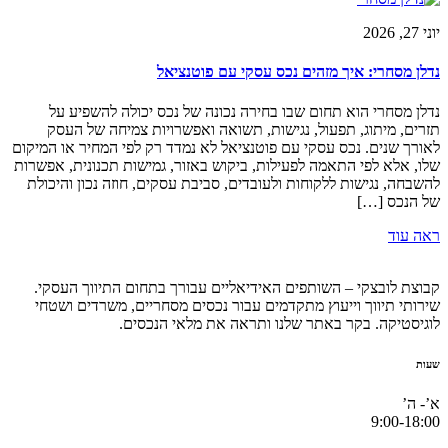
יוני 27, 2026
נדלן מסחרי: איך מזהים נכס עסקי עם פוטנציאל
נדלן מסחרי הוא תחום שבו בחירה נכונה של נכס יכולה להשפיע על
תזרים, מיתוג, תפעול, נגישות, תשואה ואפשרויות צמיחה של העסק
לאורך שנים. נכס עסקי עם פוטנציאל לא נמדד רק לפי המחיר או המיקום
שלו, אלא לפי התאמה לפעילות, ביקוש באזור, גמישות תכנונית, אפשרות
להשבחה, נגישות ללקוחות ולעובדים, סביבת עסקים, חוזה נכון והיכולת
של הנכס […]
ראה עוד
קבוצת לובצקי – השותפים האידיאליים עבורך בתחום התיווך העסקי.
שירותי תיווך וייעוץ מתקדמים עבור נכסים מסחריים, משרדים ושטחי
לוגיסטיקה. בקר באתר שלנו ותראה את מלאי הנכסים.
שעות
א’- ה’
9:00-18:00