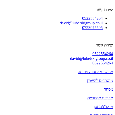
יצירת קשר
0522554264
david@lubetskigroup.co.il
0723975595
יצירת קשר
0522554264
david@lubetskigroup.co.il
0522554264
מגרשים/אחסנה פתוחה
מישרדים להייטק
מסחר
מרכזים מסחריים
מרלו"ג/מחסן